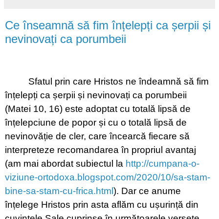
Ce înseamnă să fim înțelepți ca șerpii și
nevinovați ca porumbeii
Sfatul prin care Hristos ne îndeamnă să fim
înțelepți ca șerpii și nevinovați ca porumbeii
(Matei 10, 16) este adoptat cu totală lipsă de
înțelepciune de popor și cu o totală lipsă de
nevinovăție de cler, care încearcă fiecare să
interpreteze recomandarea în propriul avantaj
(am mai abordat subiectul la
http://cumpana-o-
viziune-ortodoxa.blogspot.com/2020/10/sa-stam-
bine-sa-stam-cu-frica.html
). Dar ce anume
înțelege Hristos prin asta aflăm cu ușurință din
cuvintele Sale cuprinse în următoarele versete