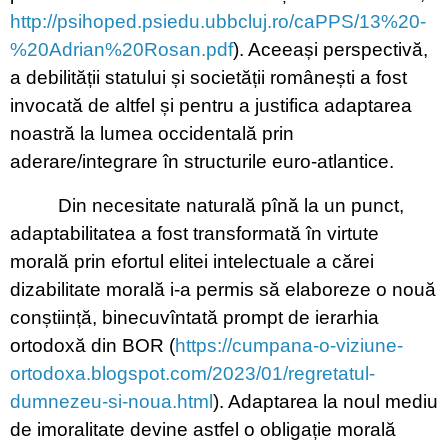
http://psihoped.psiedu.ubbcluj.ro/caPPS/13%20-
%20Adrian%20Rosan.pdf
). Aceeași perspectivă,
a debilității statului și societății românești a fost
invocată de altfel și pentru a justifica adaptarea
noastră la lumea occidentală prin
aderare/integrare în structurile euro-atlantice.
Din necesitate naturală pînă la un punct,
a
daptabilitatea a fost transformată în virtute
morală prin efortul elitei intelectuale a cărei
dizabilitate morală i-a permis să elaboreze o nouă
conștiință, binecuvîntată prompt de ierarhia
ortodoxă din BOR (
https://cumpana-o-viziune-
ortodoxa.blogspot.com/2023/01/regretatul-
dumnezeu-si-noua.html
). Adaptarea la noul mediu
de imoralitate devine astfel o obligație morală