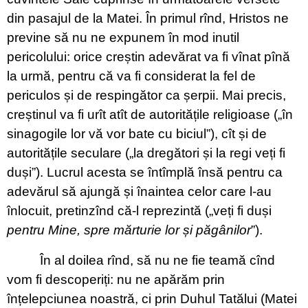
din pasajul de la Matei. În primul rînd, Hristos ne
previne să nu ne expunem în mod inutil
pericolului: orice creștin adevărat va fi vînat pînă
la urmă, pentru că va fi considerat la fel de
periculos și de respingător ca șerpii. Mai precis,
creștinul va fi urît atît de autoritățile religioase („în
sinagogile lor vă vor bate cu biciul”), cît și de
autoritățile seculare („la dregători și la regi veți fi
duși”). Lucrul acesta se întîmplă însă pentru ca
adevărul să ajungă și înaintea celor care l-au
înlocuit, pretinzînd că-l reprezintă („veți fi duși
pentru Mine, spre mărturie lor și păgânilor
”).
În al doilea rînd, să nu ne fie teamă cînd
vom fi descoperiți: nu ne apărăm prin
înțelepciunea noastră, ci prin Duhul Tatălui (Matei