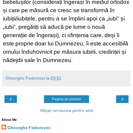
bebelușilor (considerați îngerași în mediul ortodox
și care pe măsură ce cresc se transformă în
iubiții/iubitele, pentru a se împlini apoi ca „iubi” și
„iubi”, pregătiți să aducă pe lume o nouă
generație de îngerași), ci sfințenia care, deși îi
este proprie doar lui Dumnezeu, îi este accesibilă
omului înduhovnicit pe măsura iubirii, credinței și
nădejdii sale în Dumnezeu.
Gheorghe Fedorovici
la
09:51
‹
›
Pagina de pornire
Afișați versiunea pentru web
About Me
Gheorghe Fedorovici