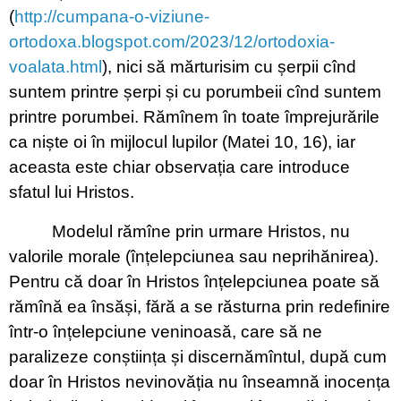
(
http://cumpana-o-viziune-
ortodoxa.blogspot.com/2023/12/ortodoxia-
voalata.html
), nici să mărturisim cu șerpii cînd
suntem printre șerpi și cu porumbeii cînd suntem
printre porumbei. Rămînem în toate împrejurările
ca niște oi în mijlocul lupilor (Matei 10, 16), iar
aceasta este chiar observația care introduce
sfatul lui Hristos.
Modelul rămîne prin urmare Hristos, nu
valorile morale (înțelepciunea sau neprihănirea).
Pentru că doar în Hristos înțelepciunea poate să
rămînă ea însăși, fără a se răsturna prin redefinire
într-o înțelepciune veninoasă, care să ne
paralizeze conștiința și discernămîntul, după cum
doar în Hristos nevinovăția nu înseamnă inocența