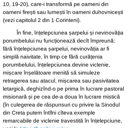
10, 19-20), care-i transformă pe oameni din
oameni firești sau lumești în oameni duhovnicești
(vezi capitolul 2 din 1 Corinteni).
În fine, înțelepciunea șarpelui și nevinovăția
porumbelului nu funcționează decît împreună:
fără înțelepciunea șarpelui, nevinovăția ar fi
simplă naivitate, în timp ce fără curățenia
porumbelului, înțelepciunea devine viclenie,
mișcare înșelătoare menită să simuleze
retragerea sau atacul, mișcarea sau pasivitatea
letargică, deghizînd-o pe prima în lucrare pastoral
misionară și pe cea de-a doua în lucrare mistică
(în culegerea de răspunsuri cu privire la Sinodul
din Creta putem întîlni cîteva exemple
remarcabile de viclenie travestită în înțelepciune,