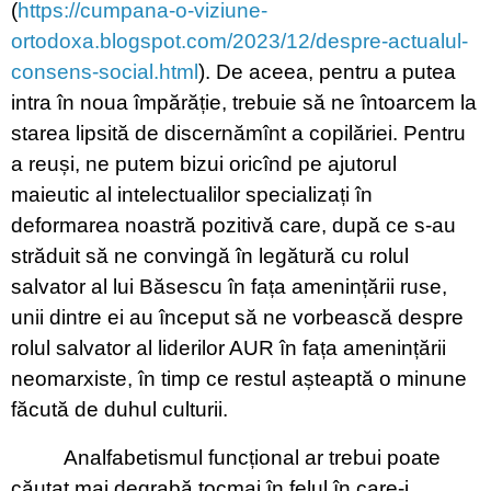
(
https://cumpana-o-viziune-
ortodoxa.blogspot.com/2023/12/despre-actualul-
consens-social.html
). De aceea, pentru a putea
intra în noua împărăție, trebuie să ne întoarcem la
starea lipsită de discernămînt a copilăriei. Pentru
a reuși, ne putem bizui oricînd pe ajutorul
maieutic al intelectualilor specializați în
deformarea noastră pozitivă care, după ce s-au
străduit să ne convingă în legătură cu rolul
salvator al lui Băsescu în fața amenințării ruse,
unii dintre ei au început să ne vorbească despre
rolul salvator al liderilor AUR în fața amenințării
neomarxiste, în timp ce restul așteaptă o minune
făcută de duhul culturii.
Analfabetismul funcțional ar trebui poate
căutat mai degrabă tocmai în felul în care-i