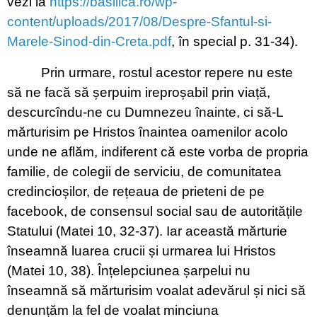
vezi la
https://basilica.ro/wp-
content/uploads/2017/08/Despre-Sfantul-si-
Marele-Sinod-din-Creta.pdf
, în special p. 31-34).
Prin urmare, rostul acestor repere nu este
să ne facă să șerpuim ireproșabil prin viață,
descurcîndu-ne cu Dumnezeu înainte, ci să-L
mărturisim pe Hristos înaintea oamenilor acolo
unde ne aflăm, indiferent că este vorba de propria
familie, de colegii de serviciu, de comunitatea
credincioșilor, de rețeaua de prieteni de pe
facebook, de consensul social sau de autoritățile
Statului (Matei 10, 32-37). Iar această mărturie
înseamnă luarea crucii și urmarea lui Hristos
(Matei 10, 38). Înțelepciunea șarpelui nu
înseamnă să mărturisim voalat adevărul și nici să
denunțăm la fel de voalat minciuna