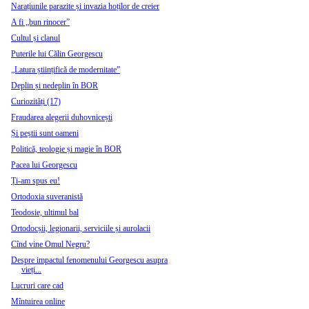
Narațiunile parazite și invazia hoților de creier
A fi „bun rinocer”
Cultul și clanul
Puterile lui Călin Georgescu
„Latura științifică de modernitate”
Deplin și nedeplin în BOR
Curiozități (17)
Fraudarea alegerii duhovnicești
Și peștii sunt oameni
Politică, teologie și magie în BOR
Pacea lui Georgescu
Ți-am spus eu!
Ortodoxia suveranistă
Teodosie, ultimul bal
Ortodocșii, legionarii, serviciile și aurolacii
Cînd vine Omul Negru?
Despre impactul fenomenului Georgescu asupra
vieți...
Lucruri care cad
Mîntuirea online