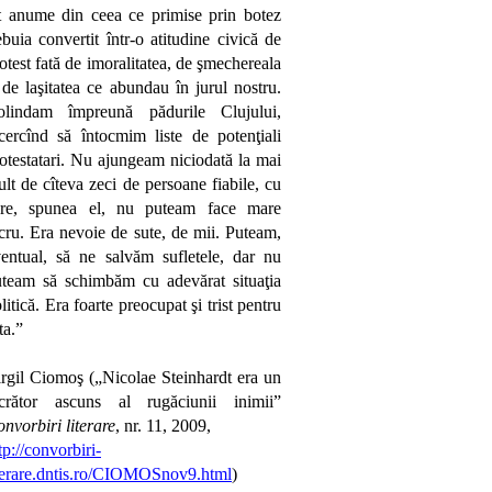
t anume din ceea ce primise prin botez
ebuia convertit într-o atitudine civică de
otest fată de imoralitatea, de şmechereala
 de laşitatea ce abundau în jurul nostru.
olindam împreună pădurile Clujului,
cercînd să întocmim liste de potenţiali
otestatari. Nu ajungeam niciodată la mai
lt de cîteva zeci de persoane fiabile, cu
are, spunea el, nu puteam face mare
cru. Era nevoie de sute, de mii. Puteam,
entual, să ne salvăm sufletele, dar nu
team să schimbăm cu adevărat situaţia
litică. Era foarte preocupat şi trist pentru
ta.”
rgil Ciomoş („Nicolae Steinhardt era un
ucrător ascuns al rugăciunii inimii”
nvorbiri literare
, nr. 11, 2009,
tp://convorbiri-
terare.dntis.ro/CIOMOSnov9.html
)