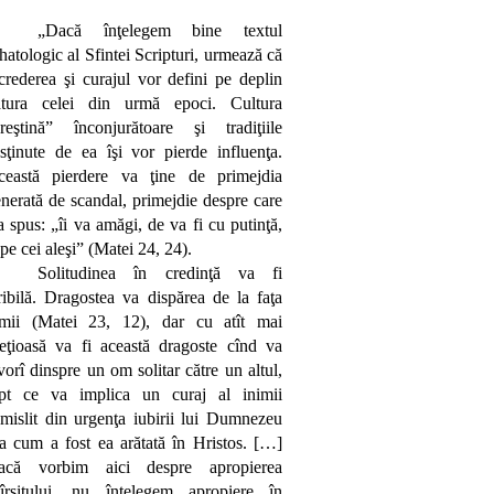
„Dacă înţelegem bine textul
hatologic al Sfintei Scripturi, urmează că
crederea şi curajul vor defini pe deplin
atura celei din urmă epoci. Cultura
reştină” înconjurătoare şi tradiţiile
sţinute de ea îşi vor pierde influenţa.
ceastă pierdere va ţine de primejdia
nerată de scandal, primejdie despre care
a spus: „îi va amăgi, de va fi cu putinţă,
 pe cei aleşi” (Matei 24, 24).
Solitudinea în credinţă va fi
ribilă. Dragostea va dispărea de la faţa
umii (Matei 23, 12), dar cu atît mai
eţioasă va fi această dragoste cînd va
vorî dinspre un om solitar către un altul,
apt ce va implica un curaj al inimii
mislit din urgenţa iubirii lui Dumnezeu
a cum a fost ea arătată în Hristos. […]
acă vorbim aici despre apropierea
fîrşitului, nu înţelegem apropiere în