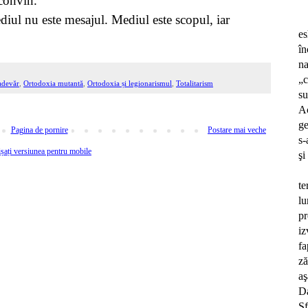
 convin.
ediul nu este mesajul. Mediul este scopul, iar
es
în
n
„c
 adevăr
,
Ortodoxia mutantă
,
Ortodoxia și legionarismul
,
Totalitarism
su
A
ge
Pagina de pornire
Postare mai veche
s-
șați versiunea pentru mobile
şi
te
l
pr
iz
f
ză
aş
D
S