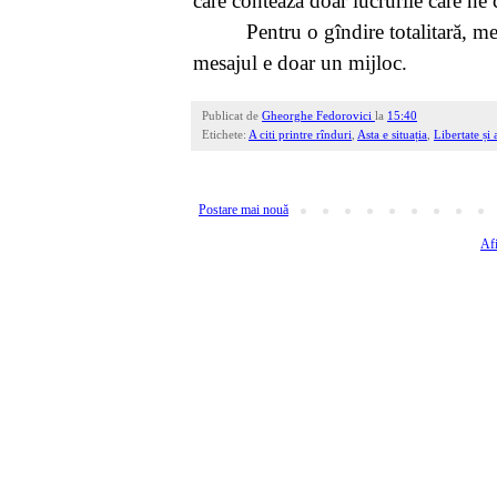
care contează doar lucrurile care ne
Pentru o gîndire totalitară, m
mesajul e doar un mijloc.
Publicat de
Gheorghe Fedorovici
la
15:40
Etichete:
A citi printre rînduri
,
Asta e situația
,
Libertate și
Postare mai nouă
Afi