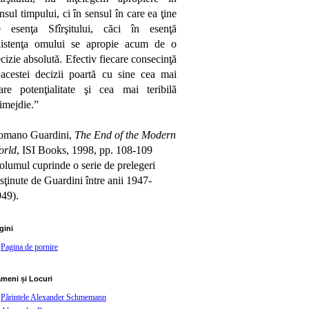
nsul timpului, ci în sensul în care ea ţine
e esenţa Sfîrşitului, căci în esenţă
xistenţa omului se apropie acum de o
cizie absolută. Efectiv fiecare consecinţă
acestei decizii poartă cu sine cea mai
re potenţialitate şi cea mai teribilă
imejdie.”
omano Guardini,
The End of the Modern
orld
, ISI Books, 1998, pp. 108-109
olumul cuprinde o serie de prelegeri
sţinute de Guardini între anii 1947-
49).
gini
Pagina de pornire
meni și Locuri
Părintele Alexander Schmemann