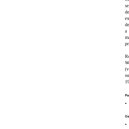
se
d
e
de
a 
ma
pr
R
W
(v
su
19
Pa
Oa