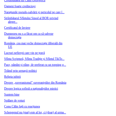
Credibilitatea lui Călin Georgescu
Oameni foarte credincioși
Narațiunile pseudo-salvării și pericolul pe care î...
Strîmbătarul Sfîntului Sinod al BOR privind
aleger...
Certificatul de înviere
Dumnezeu nu s-a făcut om ca să salveze
democrația
România, cea mai veche democrație iliberală din
UE
Lucruri nefirești care vin pe țeavă
Sfînta Scriptură, Sfînta Tradiție și Sfîntul TikTo...
Pace, pămînt și pîine, de preferat cu un topping g...
Trăind prin urmașii politici
Religia iubirii
Despre „suveranismul” suveraniștilor din România
Despre logica sofistă a naționaliștilor mistici
Suntem bine
Spălare de voturi
Conu Călin față cu reacțiunea
Schengenul nu (mai) este al lor, ci (doar) al urma...