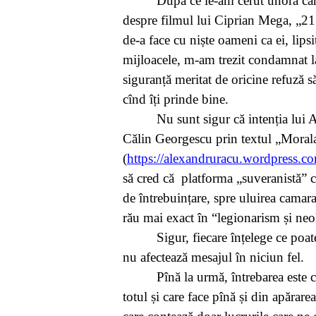
După ce le-am cerut unora car
despre filmul lui Ciprian Mega, „21
de-a face cu niște oameni ca ei, lips
mijloacele, m-am trezit condamnat la
siguranță meritat de oricine refuză s
cînd îți prinde bine.
Nu sunt sigur că intenția lui 
Călin Georgescu prin textul „Morala
(
https://alexandruracu.wordpress.c
să cred că platforma „suveranistă” ca
de întrebuințare, spre uluirea camar
rău mai exact în “legionarism și ne
Sigur, fiecare înțelege ce poa
nu afectează mesajul în niciun fel.
Pînă la urmă, întrebarea este 
totul și care face pînă și din apărar