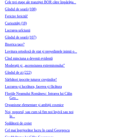
Cele trei etape ale tranziției BOR către împărăția...
Gîndul de seară (108)
Fericire fericită!
Curiozități (18)
Lucrarea urîciunii
Gîndul de seară (107)
Biserica tace?
Lovitura ortodoxă de stat și președintele inimii o...
Cînd minciuna a devenit evidentă
Moderații și „ascensiunea extremismului”
Gîndul de zi (222)
Sărbători ipocrite tuturor creștinilor!
Lucrarea și lucrătura, facerea și făcătura
Floriile Neamului Românesc: Intrarea lui Călin
Geo...
Organisme elementare și ambiții cosmice
Noi, poporul, sau cum să fim noi înșivă sau noi
în...
Spălătorii de creier
Cel mai îngrijorător lucru în cazul Georgescu