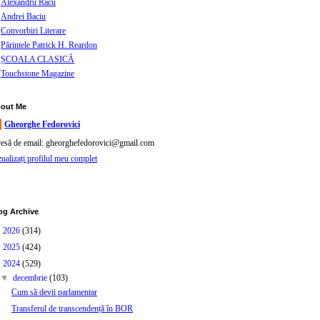
Alexandru Racu
Andrei Baciu
Convorbiri Literare
Părintele Patrick H. Reardon
ȘCOALA CLASICĂ
Touchstone Magazine
out Me
Gheorghe Fedorovici
resă de email: gheorghefedorovici@gmail.com
zualizați profilul meu complet
og Archive
►
2026
(314)
►
2025
(424)
▼
2024
(529)
▼
decembrie
(103)
Cum să devii parlamentar
Transferul de transcendență în BOR