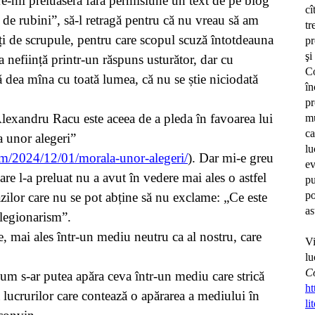
e-mi preluaseră fără permisiune un text de pe blog
cî
 de rubini”,
să-l retragă
pentru că nu vreau să am
tr
iți de scrupule, pentru care scopul scuză întotdeauna
pr
şi
 neființă printr-un răspuns usturător, dar cu
C
ă dea mîna cu toată lumea, că nu se știe niciodată
în
pr
Alexandru Racu este aceea de a pleda în favoarea lui
mu
c
 unor alegeri”
lu
om/2024/12/01/morala-unor-alegeri/
). Dar mi-e greu
ev
re l-a preluat nu a avut în vedere mai ales o astfel
pu
po
azilor care nu se pot abține să nu exclame: „Ce este
as
olegionarism”.
te, mai ales într-un mediu neutru ca al nostru, care
Vi
l
Co
cum s-ar putea apăra ceva într-un mediu care strică
ht
ea lucrurilor care contează o apărarea a mediului în
li